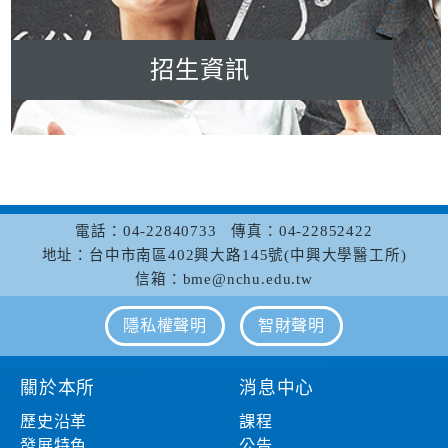
招生資訊
電話：04-22840733
傳真：04-22852422
地址：台中市南區402興大路145號(中興大學醫工所)
信箱：bme@nchu.edu.tw
隱私權聲明
智財聲明
關於本所
消息中心
歷史沿革
課程
發展特色
公告