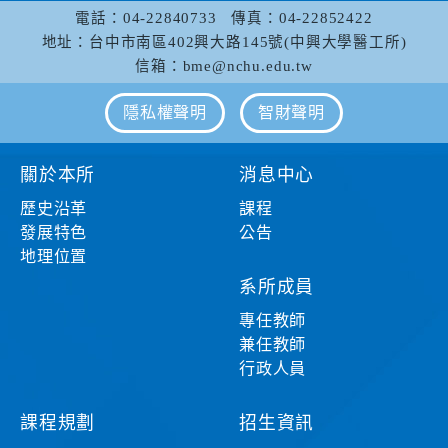
電話：04-22840733
傳真：04-22852422
地址：台中市南區402興大路145號(中興大學醫工所)
信箱：bme@nchu.edu.tw
隱私權聲明
智財聲明
關於本所
消息中心
歷史沿革
課程
發展特色
公告
地理位置
系所成員
專任教師
兼任教師
行政人員
課程規劃
招生資訊