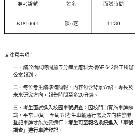
准考證號
姓名
面試時間
B1810001
陳○嘉
11:30
▲
注意事項：
一、請於面試時間前五分鐘至應科大樓6F 642醫工所辦
公室報到。
二、每位考生請準備簡報，內容包含背景介紹、專長及
未來研究方向，報告時間至多20分鐘。
三、考生面試進入校園車號調查：因校門口實施車牌辨
識，平常日(周一至周五)考生車輛通行需要先向駐警隊
登記車牌才能免費通行。
考生可至報名系統進入「車號
調查」進行車牌登記
。